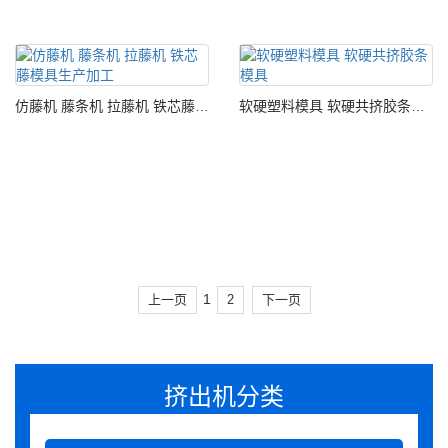
仿藤机 藤条机 拉藤机 铁芯藤模具生产加工
软硬塑料模具 软硬共挤胶条模具
1
上一页
2
下一页
挤出机分类