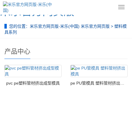
导
米乐官方网页版
航
菜
单
您的位置：
米乐官方网页版-米乐(中国) 米乐官方网页版
>
塑料模
具系列
产品中心
pvc pe塑料管材挤出成型模具
pe PU管模具 塑料管材挤出模具