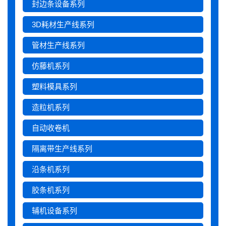
封边条设备系列
3D耗材生产线系列
管材生产线系列
仿藤机系列
塑料模具系列
造粒机系列
自动收卷机
隔离带生产线系列
沿条机系列
胶条机系列
辅机设备系列