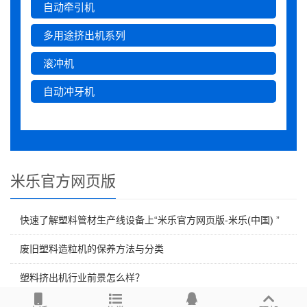
自动牵引机
多用途挤出机系列
滚冲机
自动冲牙机
米乐官方网页版
快速了解塑料管材生产线设备上“米乐官方网页版-米乐(中国) ”
废旧塑料造粒机的保养方法与分类
塑料挤出机行业前景怎么样？
塑料挤出机成型塑料制品生产特点和种类有哪些