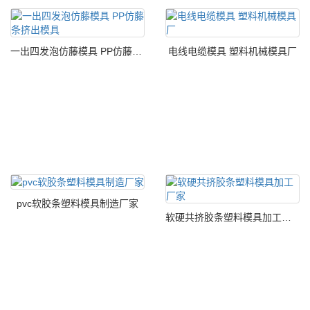
一出四发泡仿藤模具 PP仿藤条挤出模具
电线电缆模具 塑料机械模具厂
pvc软胶条塑料模具制造厂家
软硬共挤胶条塑料模具加工厂家