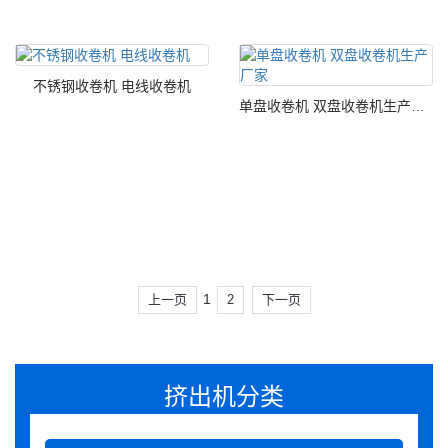
不锈钢收卷机 电线收卷机
单盘收卷机 双盘收卷机生产厂家
1
上一页
2
下一页
挤出机分类