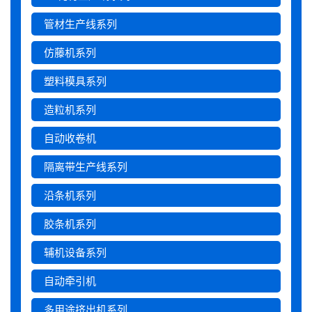
管材生产线系列
仿藤机系列
塑料模具系列
造粒机系列
自动收卷机
隔离带生产线系列
沿条机系列
胶条机系列
辅机设备系列
自动牵引机
多用途挤出机系列