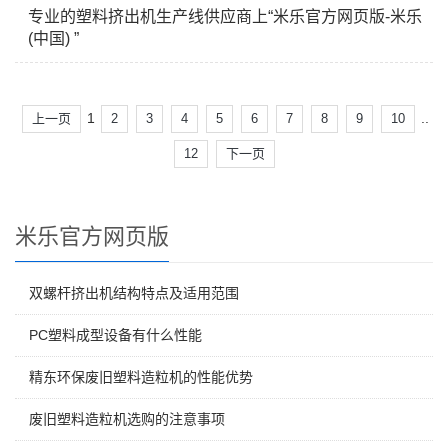
专业的塑料挤出机生产线供应商上“米乐官方网页版-米乐
(中国) ”
1
..
上一页
2
3
4
5
6
7
8
9
10
12
下一页
米乐官方网页版
双螺杆挤出机结构特点及适用范围
PC塑料成型设备有什么性能
精东环保废旧塑料造粒机的性能优势
废旧塑料造粒机选购的注意事项