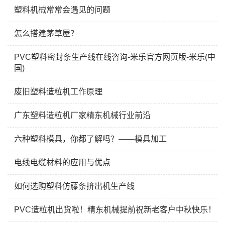
塑料机械常常会遇见的问题
怎么搭建茅草屋？
PVC塑料密封条生产线在线咨询-米乐官方网页版-米乐(中
国)
废旧塑料造粒机工作原理
广东塑料造粒机厂家精东机械行业前沿
六种塑料模具，你都了解吗？——模具加工
电线电缆材料的应用与优点
如何选购塑料仿藤条挤出机生产线
PVC造粒机出货啦！精东机械提前祝新老客户中秋快乐！