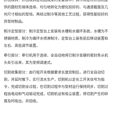
供的圆柱形熔体连续、均匀地转化为塑化较好的、与通道截面及几
何尺寸相似的型培。再经过制冷等其他工艺过程，获得性能较好的
异型材制品。
制冷定型部分：制冷定型台上安装有水槽和水循环系统，水槽为不
锈钢材质，制冷为循环水喷淋制冷，定型台上装有前后移动装置和
左右、高低调节装置。
牵引部分：牵引机用于连续、全自动地将已制冷变硬的密封条从机
头处引出来，其为变频调速式。
切割收集部分：由行程开关根据要求长度控制后，进行全自动切
割，并延时推下，实行流水生产，切割机以定长工开关信号为指
令，完成切割全过程，在切割过程中与型材运行保持同步，切割过
程由电动和气动驱动完成，切割机设有吸尘装置，将切割产生的碎
屑及时吸出，并回收。