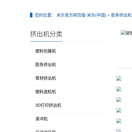
您的位置：
米乐官方网页版-米乐(中国)
>
胶条挤出机
挤出机分类
塑料仿藤机
胶条挤出机
管材挤出机
塑料造粒机
3D打印挤出机
滚冲机