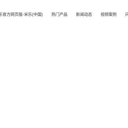
乐官方网页版-米乐(中国)
热门产品
新闻动态
视频案例