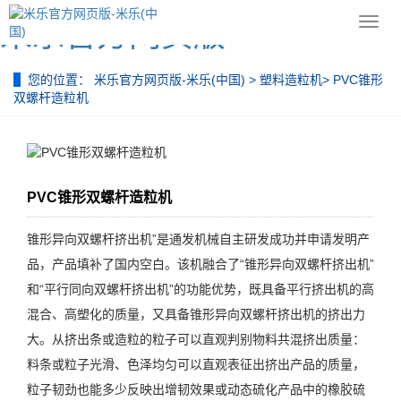
导
米乐官方网页版
航
菜
单
您的位置：
米乐官方网页版-米乐(中国)
>
塑料造粒机
>
PVC锥形
双螺杆造粒机
PVC锥形双螺杆造粒机
锥形异向双螺杆挤出机”是通发机械自主研发成功并申请发明产
品，产品填补了国内空白。该机融合了“锥形异向双螺杆挤出机”
和“平行同向双螺杆挤出机”的功能优势，既具备平行挤出机的高
混合、高塑化的质量，又具备锥形异向双螺杆挤出机的挤出力
大。从挤出条或造粒的粒子可以直观判别物料共混挤出质量：
料条或粒子光滑、色泽均匀可以直观表征出挤出产品的质量，
粒子韧劲也能多少反映出增韧效果或动态硫化产品中的橡胶硫