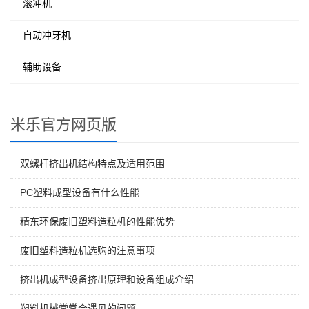
滚冲机
自动冲牙机
辅助设备
米乐官方网页版
双螺杆挤出机结构特点及适用范围
PC塑料成型设备有什么性能
精东环保废旧塑料造粒机的性能优势
废旧塑料造粒机选购的注意事项
挤出机成型设备挤出原理和设备组成介绍
塑料机械常常会遇见的问题